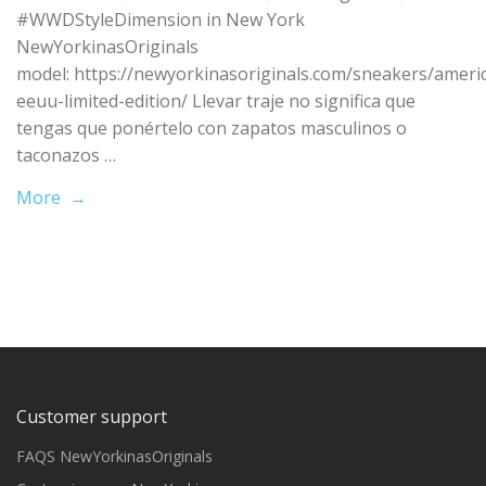
#WWDStyleDimension in New York
NewYorkinasOriginals
model: https://newyorkinasoriginals.com/sneakers/ameri
eeuu-limited-edition/ Llevar traje no significa que
tengas que ponértelo con zapatos masculinos o
taconazos …
More →
Customer support
FAQS NewYorkinasOriginals